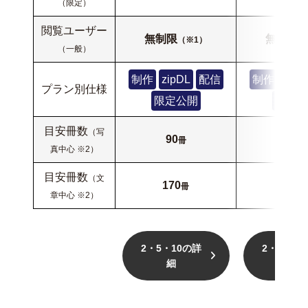
（限定）
閲覧ユーザー
無制限
無制限
（※1）
（
（一般）
制作
zipDL
配信
制作
zipD
プラン別仕様
限定公開
限定公
目安冊数
（写
90
225
冊
真中心 ※2）
目安冊数
（文
170
425
冊
章中心 ※2）
2・5・10の詳
2・5・10
細
細