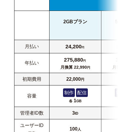
2GBプラン
5GBプ
24,200
30,25
月払い
円
275,880
344,8
円
年払い
月換算
22,990
月換算
28
円
初期費用
22,000
22,00
円
制作
配信
制作
容量
1
2.5
各
GB
各
管理者ID数
3
5
ID
ID
ユーザーID
100
500
人