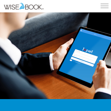
ホーム
/
製品・サービス
/
j-parl